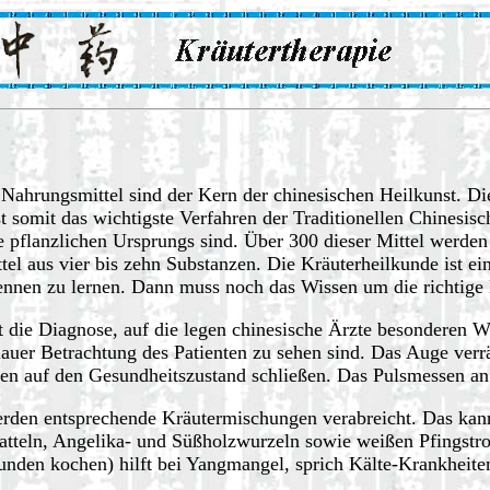
 Nahrungsmittel sind der Kern der chinesischen Heilkunst. D
somit das wichtigste Verfahren der Traditionellen Chinesisch
e pflanzlichen Ursprungs sind. Über 300 dieser Mittel werden
tel aus vier bis zehn Substanzen. Die Kräuterheilkunde ist ein
ennen zu lernen. Dann muss noch das Wissen um die richtig
 die Diagnose, auf die legen chinesische Ärzte besonderen W
auer Betrachtung des Patienten zu sehen sind. Das Auge verr
en auf den Gesundheitszustand schließen. Das Pulsmessen an
 werden entsprechende Kräutermischungen verabreicht. Das kan
atteln, Angelika- und Süßholzwurzeln sowie weißen Pfingstro
tunden kochen) hilft bei Yangmangel, sprich Kälte-Krankheit